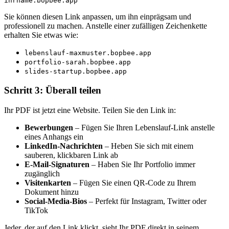
Sie können diesen Link anpassen, um ihn einprägsam und
professionell zu machen. Anstelle einer zufälligen Zeichenkette
erhalten Sie etwas wie:
lebenslauf-maxmuster.bopbee.app
portfolio-sarah.bopbee.app
slides-startup.bopbee.app
Schritt 3: Überall teilen
Ihr PDF ist jetzt eine Website. Teilen Sie den Link in:
Bewerbungen
– Fügen Sie Ihren Lebenslauf-Link anstelle
eines Anhangs ein
LinkedIn-Nachrichten
– Heben Sie sich mit einem
sauberen, klickbaren Link ab
E-Mail-Signaturen
– Haben Sie Ihr Portfolio immer
zugänglich
Visitenkarten
– Fügen Sie einen QR-Code zu Ihrem
Dokument hinzu
Social-Media-Bios
– Perfekt für Instagram, Twitter oder
TikTok
Jeder, der auf den Link klickt, sieht Ihr PDF direkt in seinem