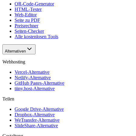
QR-Code-Generator
HTML-Tester
Web-Editor
Seite zu PDF
Preisrechner
Seiten-Checker
Alle kostenlosen Tools
Alternativen
Webhosting
Vercel-Alternative
Netlify-Alternative
GitHub Pages-Alternative
tiiny.host-Alternative
Teilen
Google Drive-Alternative
Dropbox-Alternative
WeTransfer-Alternative
SlideShare-Alternative
Gestaltung