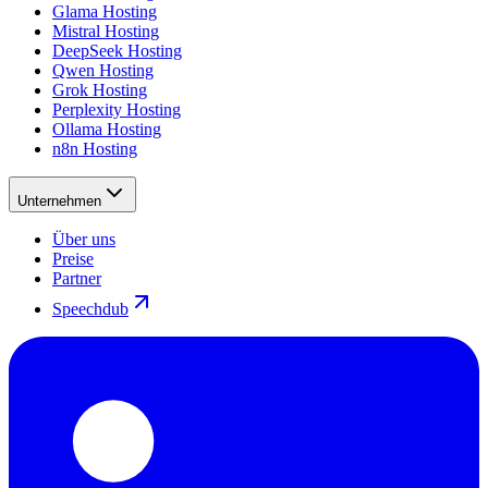
Glama Hosting
Mistral Hosting
DeepSeek Hosting
Qwen Hosting
Grok Hosting
Perplexity Hosting
Ollama Hosting
n8n Hosting
Unternehmen
Über uns
Preise
Partner
Speechdub