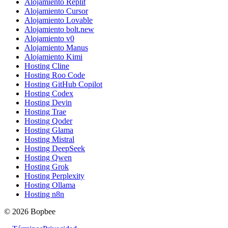
Alojamiento Replit
Alojamiento Cursor
Alojamiento Lovable
Alojamiento bolt.new
Alojamiento v0
Alojamiento Manus
Alojamiento Kimi
Hosting Cline
Hosting Roo Code
Hosting GitHub Copilot
Hosting Codex
Hosting Devin
Hosting Trae
Hosting Qoder
Hosting Glama
Hosting Mistral
Hosting DeepSeek
Hosting Qwen
Hosting Grok
Hosting Perplexity
Hosting Ollama
Hosting n8n
© 2026 Bopbee