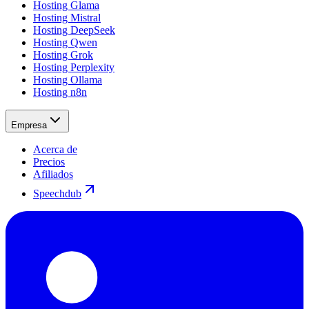
Hosting Glama
Hosting Mistral
Hosting DeepSeek
Hosting Qwen
Hosting Grok
Hosting Perplexity
Hosting Ollama
Hosting n8n
Empresa
Acerca de
Precios
Afiliados
Speechdub