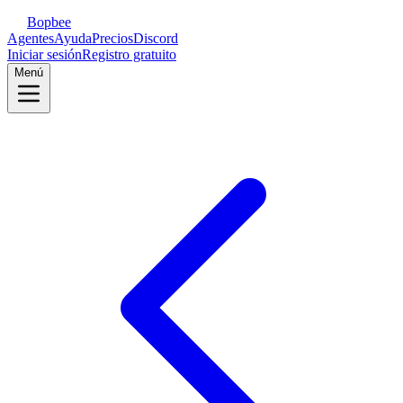
Bopbee
Agentes
Ayuda
Precios
Discord
Iniciar sesión
Registro gratuito
Menú