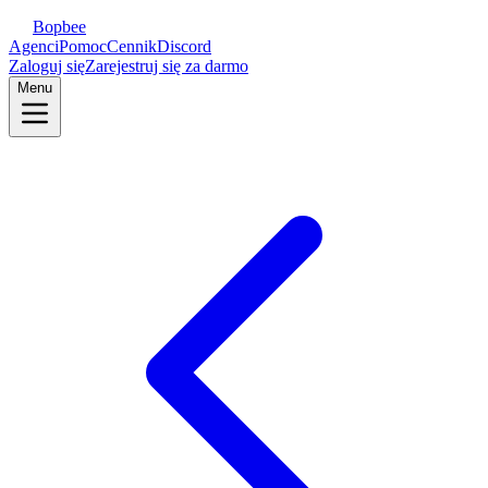
Bopbee
Agenci
Pomoc
Cennik
Discord
Zaloguj się
Zarejestruj się za darmo
Menu