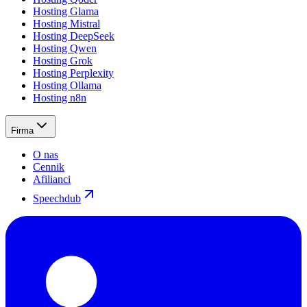
Hosting Glama
Hosting Mistral
Hosting DeepSeek
Hosting Qwen
Hosting Grok
Hosting Perplexity
Hosting Ollama
Hosting n8n
Firma
O nas
Cennik
Afilianci
Speechdub