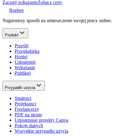
Zacznij wdrażanie
Zobacz ceny
Bopbee
Najprostszy sposób na umieszczenie swojej pracy online.
Produkt
Prześlij
Przeglądarka
Hostuj
Udostępnij
Wdrażanie
Publikuj
Przypadki użycia
Studenci
Projektanci
Freelancerzy
PDF na stronę
Udostępniaj projekty Canva
Pokoje danych
Wszystkie przypadki użycia