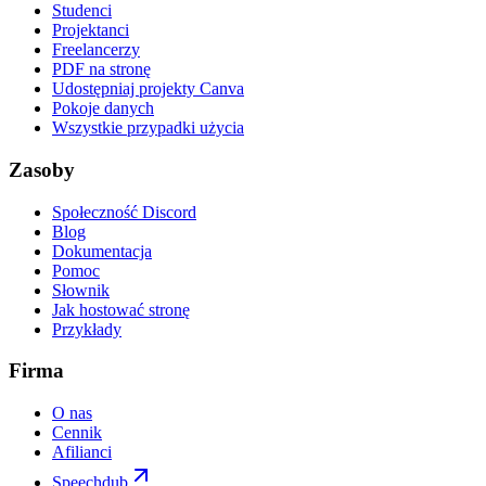
Studenci
Projektanci
Freelancerzy
PDF na stronę
Udostępniaj projekty Canva
Pokoje danych
Wszystkie przypadki użycia
Zasoby
Społeczność Discord
Blog
Dokumentacja
Pomoc
Słownik
Jak hostować stronę
Przykłady
Firma
O nas
Cennik
Afilianci
Speechdub