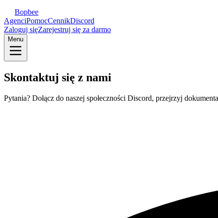
Bopbee
Agenci
Pomoc
Cennik
Discord
Zaloguj się
Zarejestruj się za darmo
Menu
Skontaktuj się z nami
Pytania? Dołącz do naszej społeczności Discord, przejrzyj dokumentac