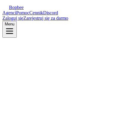
Bopbee
Agenci
Pomoc
Cennik
Discord
Zaloguj się
Zarejestruj się za darmo
Menu