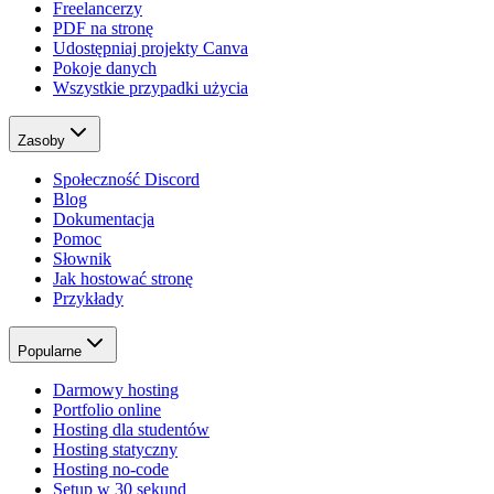
Freelancerzy
PDF na stronę
Udostępniaj projekty Canva
Pokoje danych
Wszystkie przypadki użycia
Zasoby
Społeczność Discord
Blog
Dokumentacja
Pomoc
Słownik
Jak hostować stronę
Przykłady
Popularne
Darmowy hosting
Portfolio online
Hosting dla studentów
Hosting statyczny
Hosting no-code
Setup w 30 sekund