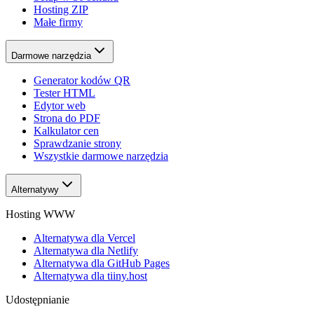
Hosting ZIP
Małe firmy
Darmowe narzędzia
Generator kodów QR
Tester HTML
Edytor web
Strona do PDF
Kalkulator cen
Sprawdzanie strony
Wszystkie darmowe narzędzia
Alternatywy
Hosting WWW
Alternatywa dla Vercel
Alternatywa dla Netlify
Alternatywa dla GitHub Pages
Alternatywa dla tiiny.host
Udostępnianie