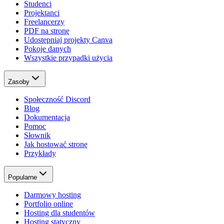
Studenci
Projektanci
Freelancerzy
PDF na stronę
Udostępniaj projekty Canva
Pokoje danych
Wszystkie przypadki użycia
Zasoby
Społeczność Discord
Blog
Dokumentacja
Pomoc
Słownik
Jak hostować stronę
Przykłady
Popularne
Darmowy hosting
Portfolio online
Hosting dla studentów
Hosting statyczny