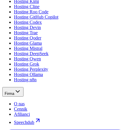
Hosting Kimi
Hosting Cline
Hosting Roo Code
Hosting GitHub Copilot
Hosting Codex
Hosting Devin
Hosting Trae
Hosting Qoder
Hosting Glama
Hosting Mistral
Hosting DeepSeek
Hosting Qwen
Hosting Grok
Hosting Perplexity
Hosting Ollama
Hosting n8n
Firma
O nas
Cennik
Afilianci
Speechdub