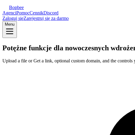
Bopbee
Agenci
Pomoc
Cennik
Discord
Zaloguj się
Zarejestruj się za darmo
Menu
Potężne funkcje dla
nowoczesnych wdroże
Upload a file or Get a link, optional custom domain, and the controls