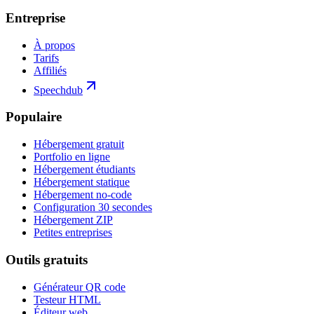
Entreprise
À propos
Tarifs
Affiliés
Speechdub
Populaire
Hébergement gratuit
Portfolio en ligne
Hébergement étudiants
Hébergement statique
Hébergement no-code
Configuration 30 secondes
Hébergement ZIP
Petites entreprises
Outils gratuits
Générateur QR code
Testeur HTML
Éditeur web