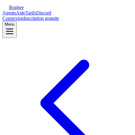
Bopbee
Agents
Aide
Tarifs
Discord
Connexion
Inscription gratuite
Menu