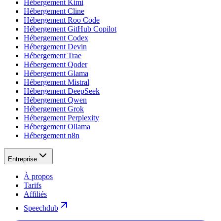
Hébergement Kimi
Hébergement Cline
Hébergement Roo Code
Hébergement GitHub Copilot
Hébergement Codex
Hébergement Devin
Hébergement Trae
Hébergement Qoder
Hébergement Glama
Hébergement Mistral
Hébergement DeepSeek
Hébergement Qwen
Hébergement Grok
Hébergement Perplexity
Hébergement Ollama
Hébergement n8n
Entreprise
À propos
Tarifs
Affiliés
Speechdub