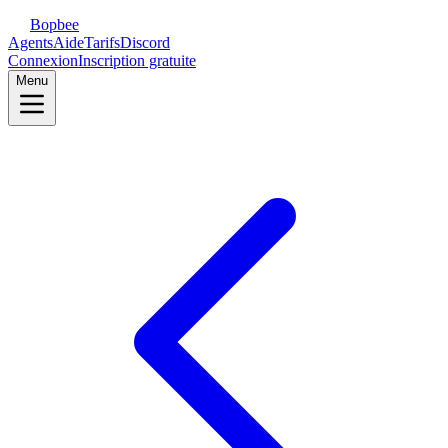
Bopbee
Agents
Aide
Tarifs
Discord
Connexion
Inscription gratuite
Menu