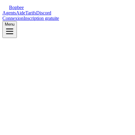
Bopbee
Agents
Aide
Tarifs
Discord
Connexion
Inscription gratuite
Menu