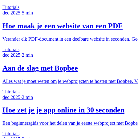
Tutorials
dec 2025
·
5 min
Hoe maak je een website van een PDF
Verander elk PDF-document in een deelbare website in seconden. Gee
Tutorials
dec 2025
·
2 min
Aan de slag met Bopbee
Alles wat je moet weten om je webprojecten te hosten met Bopbee. V
Tutorials
dec 2025
·
2 min
Hoe zet je je app online in 30 seconden
Een beginnersgids voor het delen van je eerste webproject met Bopbee.
Tutorials