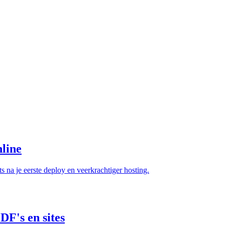
nline
s na je eerste deploy en veerkrachtiger hosting.
DF's en sites