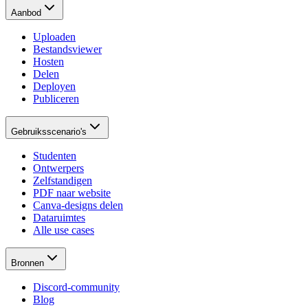
Aanbod
Uploaden
Bestandsviewer
Hosten
Delen
Deployen
Publiceren
Gebruiksscenario's
Studenten
Ontwerpers
Zelfstandigen
PDF naar website
Canva-designs delen
Dataruimtes
Alle use cases
Bronnen
Discord-community
Blog