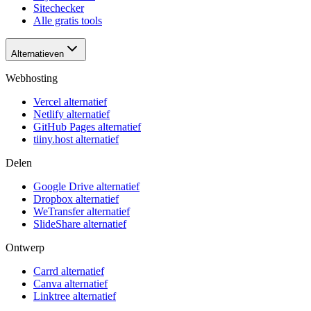
Sitechecker
Alle gratis tools
Alternatieven
Webhosting
Vercel alternatief
Netlify alternatief
GitHub Pages alternatief
tiiny.host alternatief
Delen
Google Drive alternatief
Dropbox alternatief
WeTransfer alternatief
SlideShare alternatief
Ontwerp
Carrd alternatief
Canva alternatief
Linktree alternatief