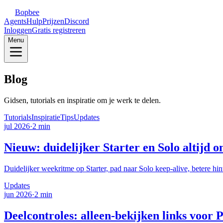
Bopbee
Agents
Hulp
Prijzen
Discord
Inloggen
Gratis registreren
Menu
Blog
Gidsen, tutorials en inspiratie om je werk te delen.
Tutorials
Inspiratie
Tips
Updates
jul 2026
·
2 min
Nieuw: duidelijker Starter en Solo altijd o
Duidelijker weekritme op Starter, pad naar Solo keep-alive, betere hint
Updates
jun 2026
·
2 min
Deelcontroles: alleen-bekijken links voor P