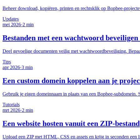
Beheer download, kopiëren, printen en rechtsklik op Bopbee-projecte
Updates
mei 2026
·
2 min
Bestanden met een wachtwoord beveiligen d
Deel gevoelige documenten veilig met wachtwoordbeveiliging. Bepaal 
Tips
apr 2026
·
3 min
Een custom domein koppelen aan je projec
Gebruik je eigen domeinnaam in plaats van een Bopbee-subdomein. Stap
Tutorials
mrt 2026
·
2 min
Een website hosten vanuit een ZIP-bestand
Upload een ZIP met HTML, CSS en assets en krijg in seconden een liv