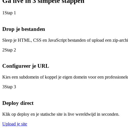
Ga live in 3 simpele stappen
1
Stap 1
Drop je bestanden
Sleep je HTML, CSS en JavaScript bestanden of upload een zip-archi
2
Stap 2
Configureer je URL
Kies een subdomein of koppel je eigen domein voor een professionele
3
Stap 3
Deploy direct
Klik op deploy en je statische site is live wereldwijd in seconden.
Upload je site