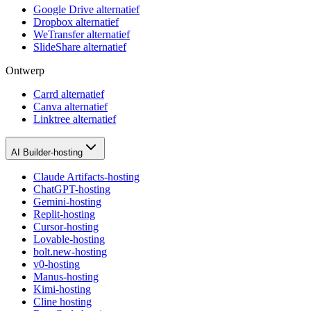
Google Drive alternatief
Dropbox alternatief
WeTransfer alternatief
SlideShare alternatief
Ontwerp
Carrd alternatief
Canva alternatief
Linktree alternatief
AI Builder-hosting
Claude Artifacts-hosting
ChatGPT-hosting
Gemini-hosting
Replit-hosting
Cursor-hosting
Lovable-hosting
bolt.new-hosting
v0-hosting
Manus-hosting
Kimi-hosting
Cline hosting