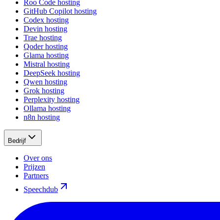
Roo Code hosting
GitHub Copilot hosting
Codex hosting
Devin hosting
Trae hosting
Qoder hosting
Glama hosting
Mistral hosting
DeepSeek hosting
Qwen hosting
Grok hosting
Perplexity hosting
Ollama hosting
n8n hosting
Bedrijf
Over ons
Prijzen
Partners
Speechdub