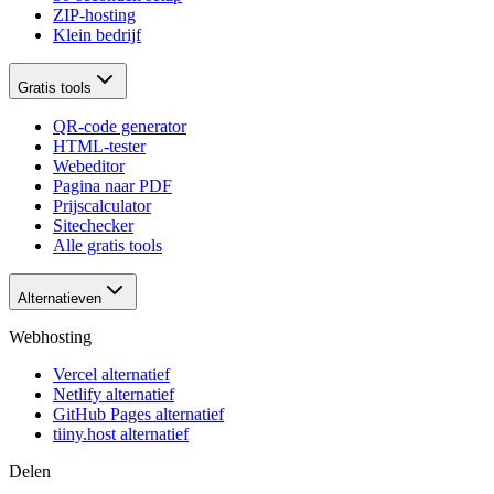
ZIP-hosting
Klein bedrijf
Gratis tools
QR-code generator
HTML-tester
Webeditor
Pagina naar PDF
Prijscalculator
Sitechecker
Alle gratis tools
Alternatieven
Webhosting
Vercel alternatief
Netlify alternatief
GitHub Pages alternatief
tiiny.host alternatief
Delen