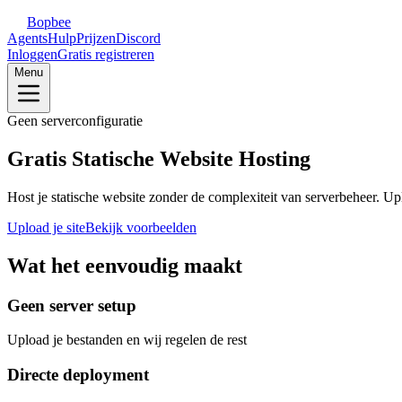
Bopbee
Agents
Hulp
Prijzen
Discord
Inloggen
Gratis registreren
Menu
Geen serverconfiguratie
Gratis Statische Website Hosting
Host je statische website zonder de complexiteit van serverbeheer. U
Upload je site
Bekijk voorbeelden
Wat het eenvoudig maakt
Geen server setup
Upload je bestanden en wij regelen de rest
Directe deployment