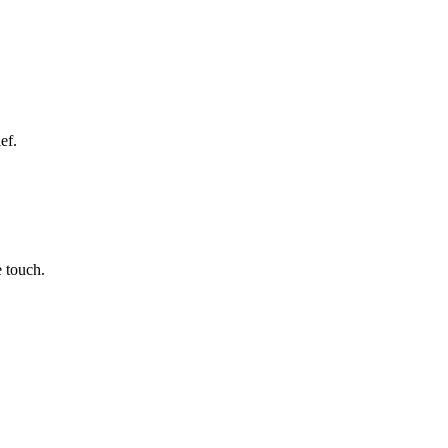
ef.
 touch.