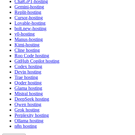
ChatGPT-hosting
Gemini-hosting
Replit-hosting
Cursor-hosting
Lovable-hosting
bolt.new-hosting
v0-hosting
Manus-hosting
Kimi-hosting
Cline hosting
Roo Code hosting
GitHub Copilot hosting
Codex hosting
Devin hosting
Trae hosting
Qoder hosting
Glama hosting
Mistral hosting
DeepSeek hosting
Qwen hosting
Grok hosting
Perplexity hosting
Ollama hosting
n8n hosting