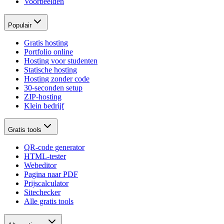
Voorbeelden
Populair
Gratis hosting
Portfolio online
Hosting voor studenten
Statische hosting
Hosting zonder code
30-seconden setup
ZIP-hosting
Klein bedrijf
Gratis tools
QR-code generator
HTML-tester
Webeditor
Pagina naar PDF
Prijscalculator
Sitechecker
Alle gratis tools