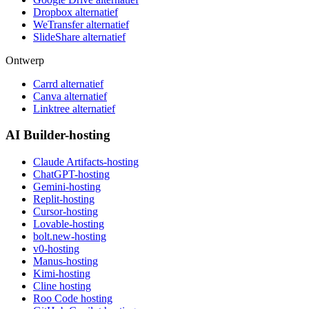
Dropbox alternatief
WeTransfer alternatief
SlideShare alternatief
Ontwerp
Carrd alternatief
Canva alternatief
Linktree alternatief
AI Builder-hosting
Claude Artifacts-hosting
ChatGPT-hosting
Gemini-hosting
Replit-hosting
Cursor-hosting
Lovable-hosting
bolt.new-hosting
v0-hosting
Manus-hosting
Kimi-hosting
Cline hosting
Roo Code hosting