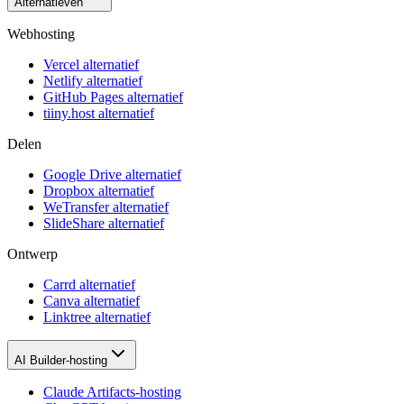
Alternatieven
Webhosting
Vercel alternatief
Netlify alternatief
GitHub Pages alternatief
tiiny.host alternatief
Delen
Google Drive alternatief
Dropbox alternatief
WeTransfer alternatief
SlideShare alternatief
Ontwerp
Carrd alternatief
Canva alternatief
Linktree alternatief
AI Builder-hosting
Claude Artifacts-hosting