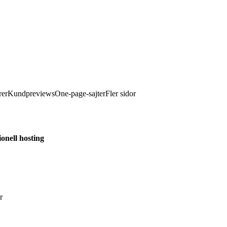
rer
Kundpreviews
One-page-sajter
Fler sidor
ionell hosting
r