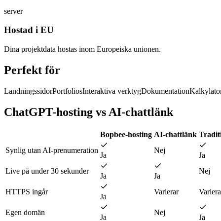
server
Hostad i EU
Dina projektdata hostas inom Europeiska unionen.
Perfekt för
Landningssidor
Portfolios
Interaktiva verktyg
Dokumentation
Kalkylato
ChatGPT-hosting vs AI-chattlänk
Bopbee-hosting
AI-chattlänk
Tradit
Synlig utan AI-prenumeration
Nej
Ja
Ja
Live på under 30 sekunder
Nej
Ja
Ja
HTTPS ingår
Varierar
Variera
Ja
Egen domän
Nej
Ja
Ja