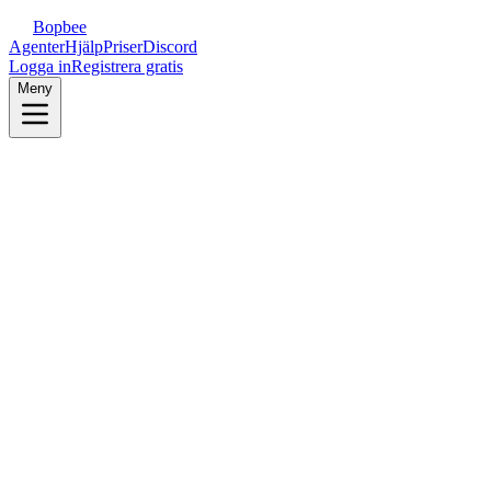
Bopbee
Agenter
Hjälp
Priser
Discord
Logga in
Registrera gratis
Meny