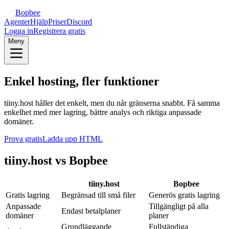
Bopbee
Agenter
Hjälp
Priser
Discord
Logga in
Registrera gratis
Meny
Enkel hosting, fler funktioner
tiiny.host håller det enkelt, men du når gränserna snabbt. Få samma
enkelhet med mer lagring, bättre analys och riktiga anpassade
domäner.
Prova gratis
Ladda upp HTML
tiiny.host vs Bopbee
tiiny.host
Bopbee
Gratis lagring
Begränsad till små filer
Generös gratis lagring
Anpassade
Tillgängligt på alla
Endast betalplaner
domäner
planer
Grundläggande
Fullständiga