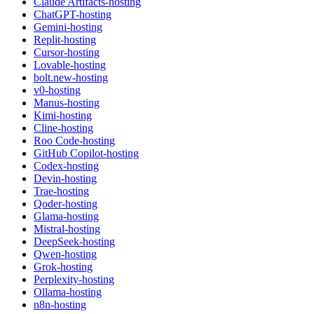
Claude Artifacts-hosting
ChatGPT-hosting
Gemini-hosting
Replit-hosting
Cursor-hosting
Lovable-hosting
bolt.new-hosting
v0-hosting
Manus-hosting
Kimi-hosting
Cline-hosting
Roo Code-hosting
GitHub Copilot-hosting
Codex-hosting
Devin-hosting
Trae-hosting
Qoder-hosting
Glama-hosting
Mistral-hosting
DeepSeek-hosting
Qwen-hosting
Grok-hosting
Perplexity-hosting
Ollama-hosting
n8n-hosting