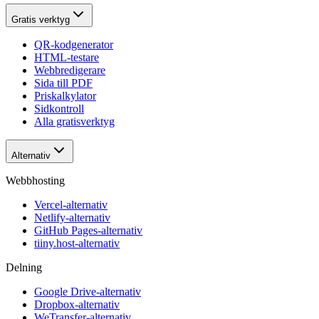
Gratis verktyg
QR-kodgenerator
HTML-testare
Webbredigerare
Sida till PDF
Priskalkylator
Sidkontroll
Alla gratisverktyg
Alternativ
Webbhosting
Vercel-alternativ
Netlify-alternativ
GitHub Pages-alternativ
tiiny.host-alternativ
Delning
Google Drive-alternativ
Dropbox-alternativ
WeTransfer-alternativ