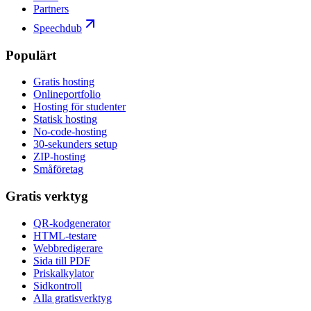
Partners
Speechdub
Populärt
Gratis hosting
Onlineportfolio
Hosting för studenter
Statisk hosting
No-code-hosting
30-sekunders setup
ZIP-hosting
Småföretag
Gratis verktyg
QR-kodgenerator
HTML-testare
Webbredigerare
Sida till PDF
Priskalkylator
Sidkontroll
Alla gratisverktyg