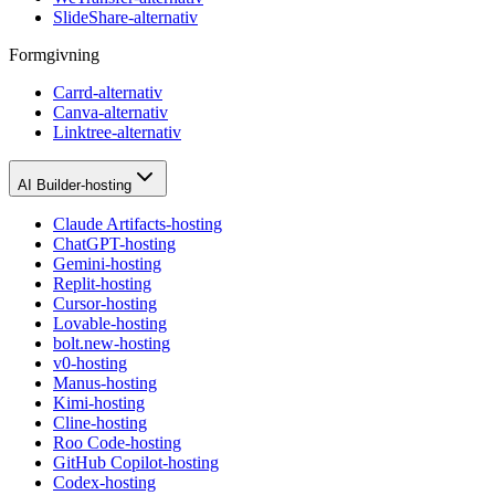
SlideShare-alternativ
Formgivning
Carrd-alternativ
Canva-alternativ
Linktree-alternativ
AI Builder-hosting
Claude Artifacts-hosting
ChatGPT-hosting
Gemini-hosting
Replit-hosting
Cursor-hosting
Lovable-hosting
bolt.new-hosting
v0-hosting
Manus-hosting
Kimi-hosting
Cline-hosting
Roo Code-hosting
GitHub Copilot-hosting
Codex-hosting