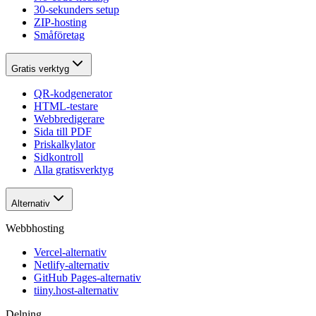
30-sekunders setup
ZIP-hosting
Småföretag
Gratis verktyg
QR-kodgenerator
HTML-testare
Webbredigerare
Sida till PDF
Priskalkylator
Sidkontroll
Alla gratisverktyg
Alternativ
Webbhosting
Vercel-alternativ
Netlify-alternativ
GitHub Pages-alternativ
tiiny.host-alternativ
Delning