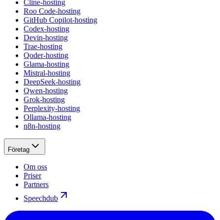
Cline-hosting
Roo Code-hosting
GitHub Copilot-hosting
Codex-hosting
Devin-hosting
Trae-hosting
Qoder-hosting
Glama-hosting
Mistral-hosting
DeepSeek-hosting
Qwen-hosting
Grok-hosting
Perplexity-hosting
Ollama-hosting
n8n-hosting
Företag
Om oss
Priser
Partners
Speechdub