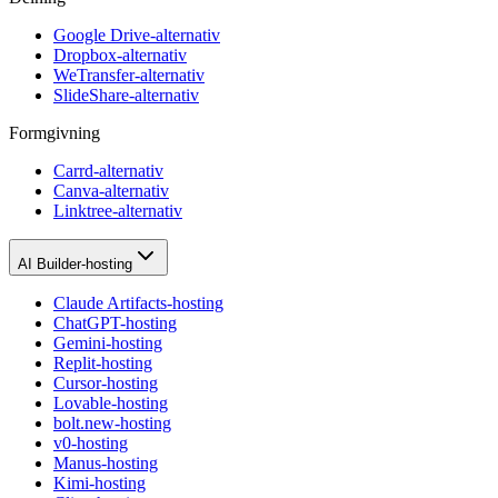
Google Drive-alternativ
Dropbox-alternativ
WeTransfer-alternativ
SlideShare-alternativ
Formgivning
Carrd-alternativ
Canva-alternativ
Linktree-alternativ
AI Builder-hosting
Claude Artifacts-hosting
ChatGPT-hosting
Gemini-hosting
Replit-hosting
Cursor-hosting
Lovable-hosting
bolt.new-hosting
v0-hosting
Manus-hosting
Kimi-hosting