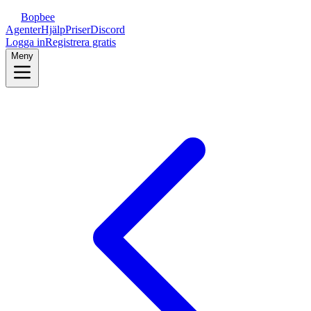
Bopbee
Agenter
Hjälp
Priser
Discord
Logga in
Registrera gratis
Meny