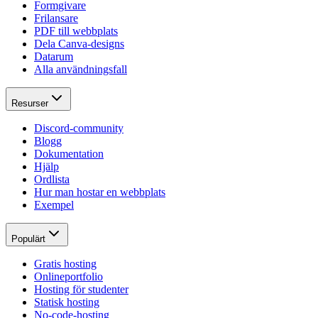
Formgivare
Frilansare
PDF till webbplats
Dela Canva-designs
Datarum
Alla användningsfall
Resurser
Discord-community
Blogg
Dokumentation
Hjälp
Ordlista
Hur man hostar en webbplats
Exempel
Populärt
Gratis hosting
Onlineportfolio
Hosting för studenter
Statisk hosting
No-code-hosting