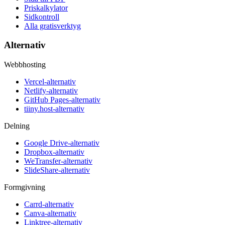
Priskalkylator
Sidkontroll
Alla gratisverktyg
Alternativ
Webbhosting
Vercel-alternativ
Netlify-alternativ
GitHub Pages-alternativ
tiiny.host-alternativ
Delning
Google Drive-alternativ
Dropbox-alternativ
WeTransfer-alternativ
SlideShare-alternativ
Formgivning
Carrd-alternativ
Canva-alternativ
Linktree-alternativ