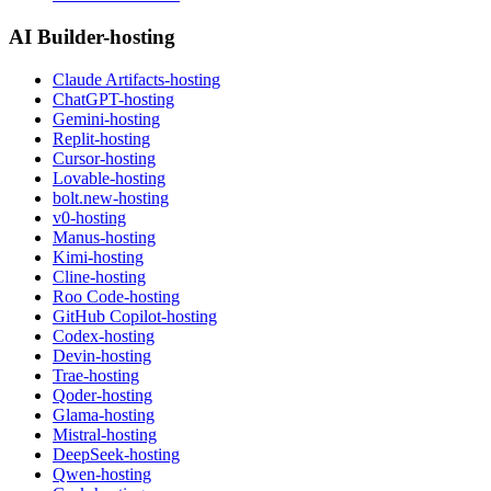
AI Builder-hosting
Claude Artifacts-hosting
ChatGPT-hosting
Gemini-hosting
Replit-hosting
Cursor-hosting
Lovable-hosting
bolt.new-hosting
v0-hosting
Manus-hosting
Kimi-hosting
Cline-hosting
Roo Code-hosting
GitHub Copilot-hosting
Codex-hosting
Devin-hosting
Trae-hosting
Qoder-hosting
Glama-hosting
Mistral-hosting
DeepSeek-hosting
Qwen-hosting