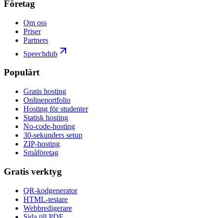
Företag
Om oss
Priser
Partners
Speechdub
Populärt
Gratis hosting
Onlineportfolio
Hosting för studenter
Statisk hosting
No-code-hosting
30-sekunders setup
ZIP-hosting
Småföretag
Gratis verktyg
QR-kodgenerator
HTML-testare
Webbredigerare
Sida till PDF