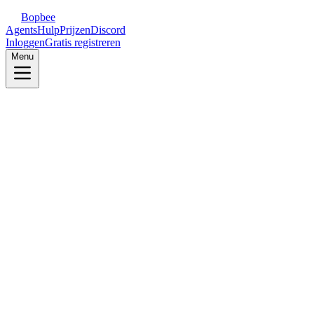
Bopbee
Agents
Hulp
Prijzen
Discord
Inloggen
Gratis registreren
Menu