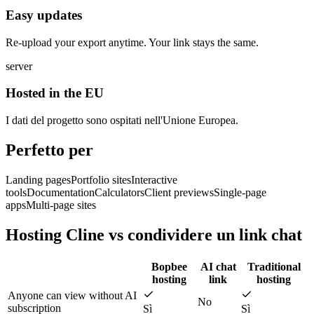
Easy updates
Re-upload your export anytime. Your link stays the same.
server
Hosted in the EU
I dati del progetto sono ospitati nell'Unione Europea.
Perfetto per
Landing pages
Portfolio sites
Interactive
tools
Documentation
Calculators
Client previews
Single-page
apps
Multi-page sites
Hosting Cline vs condividere un link chat
Bopbee
AI chat
Traditional
hosting
link
hosting
Anyone can view without AI
No
subscription
Sì
Sì