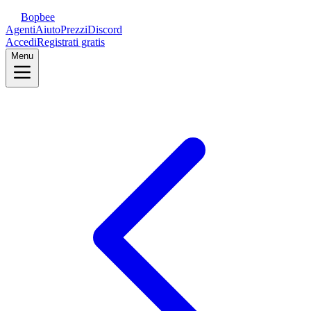
Bopbee
Agenti
Aiuto
Prezzi
Discord
Accedi
Registrati gratis
Menu