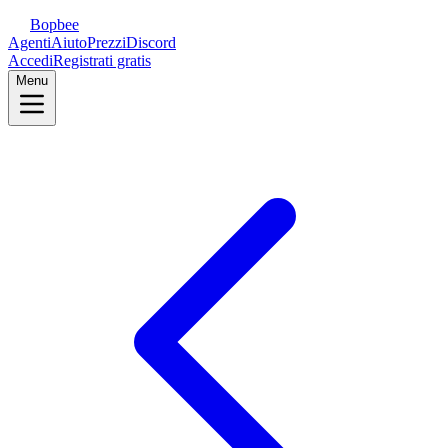
Bopbee
Agenti
Aiuto
Prezzi
Discord
Accedi
Registrati gratis
Menu