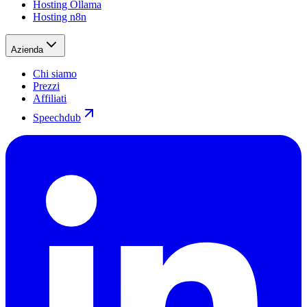
Hosting Ollama
Hosting n8n
Azienda
Chi siamo
Prezzi
Affiliati
Speechdub