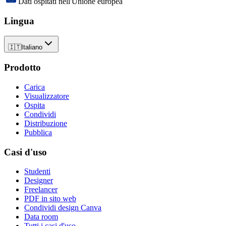
Dati ospitati nell'Unione europea
Lingua
🇮🇹
Italiano
Prodotto
Carica
Visualizzatore
Ospita
Condividi
Distribuzione
Pubblica
Casi d'uso
Studenti
Designer
Freelancer
PDF in sito web
Condividi design Canva
Data room
Tutti i casi d'uso