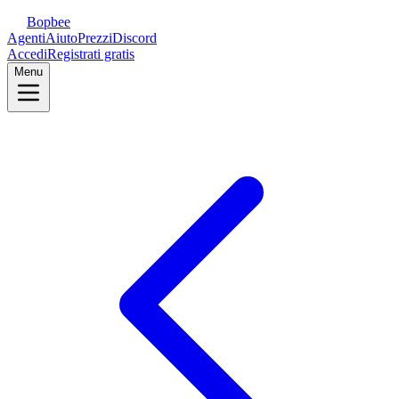
Bopbee
Agenti
Aiuto
Prezzi
Discord
Accedi
Registrati gratis
Menu