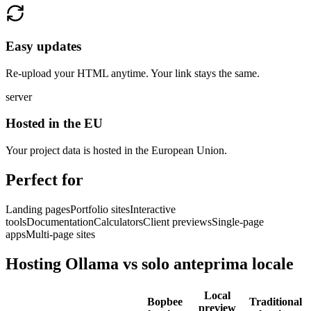
Easy updates
Re-upload your HTML anytime. Your link stays the same.
server
Hosted in the EU
Your project data is hosted in the European Union.
Perfect for
Landing pages
Portfolio sites
Interactive
tools
Documentation
Calculators
Client previews
Single-page
apps
Multi-page sites
Hosting Ollama vs solo anteprima locale
Local
Bopbee
Traditional
preview