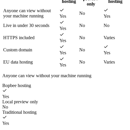
hosting
hosting
only
Anyone can view without
No
your machine running
Yes
Yes
Live in under 30 seconds
No
No
Yes
HTTPS included
No
Varies
Yes
Custom domain
No
Yes
Yes
EU data hosting
No
Varies
Yes
Anyone can view without your machine running
Bopbee hosting
Yes
Local preview only
No
Traditional hosting
Yes