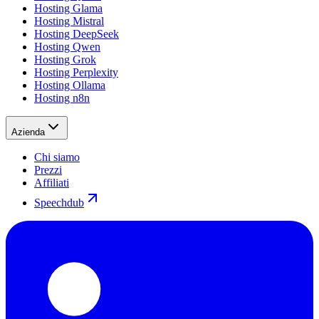
Hosting Glama
Hosting Mistral
Hosting DeepSeek
Hosting Qwen
Hosting Grok
Hosting Perplexity
Hosting Ollama
Hosting n8n
Azienda
Chi siamo
Prezzi
Affiliati
Speechdub