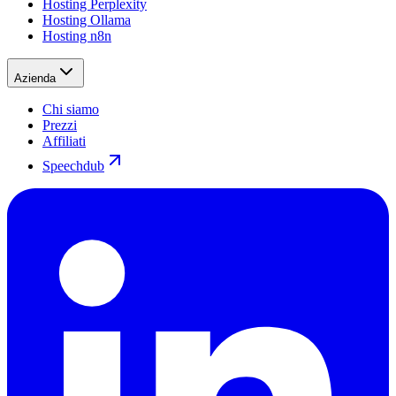
Hosting Perplexity
Hosting Ollama
Hosting n8n
Azienda
Chi siamo
Prezzi
Affiliati
Speechdub