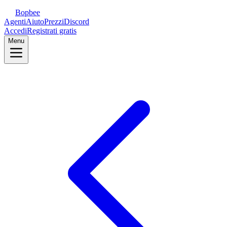
Bopbee
Agenti
Aiuto
Prezzi
Discord
Accedi
Registrati gratis
Menu