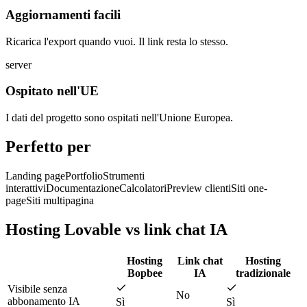
Aggiornamenti facili
Ricarica l'export quando vuoi. Il link resta lo stesso.
server
Ospitato nell'UE
I dati del progetto sono ospitati nell'Unione Europea.
Perfetto per
Landing page
Portfolio
Strumenti
interattivi
Documentazione
Calcolatori
Preview clienti
Siti one-
page
Siti multipagina
Hosting Lovable vs link chat IA
Hosting
Link chat
Hosting
Bopbee
IA
tradizionale
Visibile senza
No
abbonamento IA
Sì
Sì