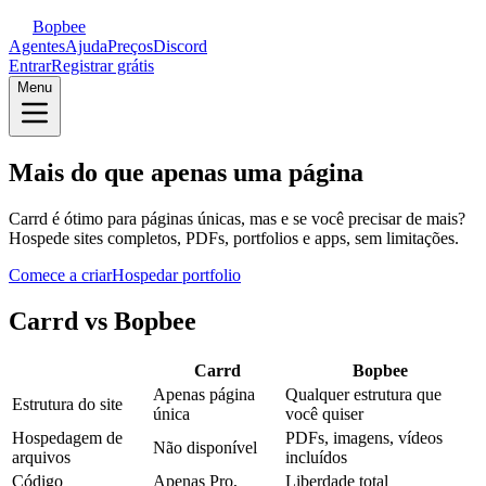
Bopbee
Agentes
Ajuda
Preços
Discord
Entrar
Registrar grátis
Menu
Mais do que apenas uma página
Carrd é ótimo para páginas únicas, mas e se você precisar de mais?
Hospede sites completos, PDFs, portfolios e apps, sem limitações.
Comece a criar
Hospedar portfolio
Carrd vs Bopbee
Carrd
Bopbee
Apenas página
Qualquer estrutura que
Estrutura do site
única
você quiser
Hospedagem de
PDFs, imagens, vídeos
Não disponível
arquivos
incluídos
Código
Apenas Pro,
Liberdade total