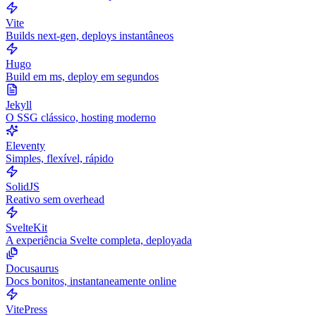
Vite
Builds next-gen, deploys instantâneos
Hugo
Build em ms, deploy em segundos
Jekyll
O SSG clássico, hosting moderno
Eleventy
Simples, flexível, rápido
SolidJS
Reativo sem overhead
SvelteKit
A experiência Svelte completa, deployada
Docusaurus
Docs bonitos, instantaneamente online
VitePress