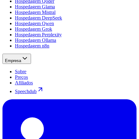
Hospedagem Qoder
Hospedagem Glama
Hospedagem Mistral
Hospedagem DeepSeek
Hospedagem Qwen
Hospedagem Grok
Hospedagem Perplexity
Hospedagem Ollama
Hospedagem n8n
Empresa
Sobre
Preços
Afiliados
Speechdub