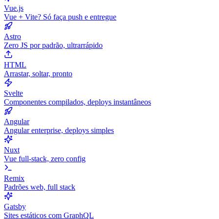
Vue.js
Vue + Vite? Só faça push e entregue
Astro
Zero JS por padrão, ultrarrápido
HTML
Arrastar, soltar, pronto
Svelte
Componentes compilados, deploys instantâneos
Angular
Angular enterprise, deploys simples
Nuxt
Vue full-stack, zero config
Remix
Padrões web, full stack
Gatsby
Sites estáticos com GraphQL