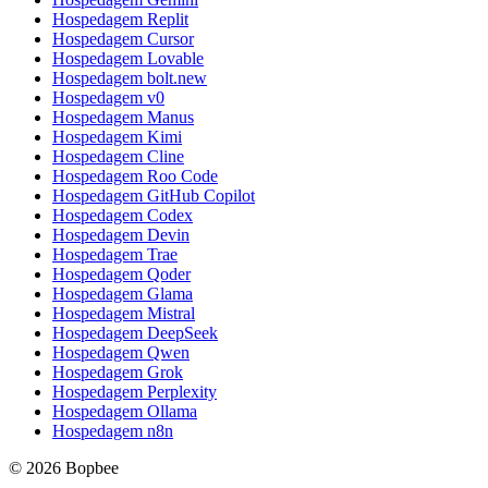
Hospedagem Replit
Hospedagem Cursor
Hospedagem Lovable
Hospedagem bolt.new
Hospedagem v0
Hospedagem Manus
Hospedagem Kimi
Hospedagem Cline
Hospedagem Roo Code
Hospedagem GitHub Copilot
Hospedagem Codex
Hospedagem Devin
Hospedagem Trae
Hospedagem Qoder
Hospedagem Glama
Hospedagem Mistral
Hospedagem DeepSeek
Hospedagem Qwen
Hospedagem Grok
Hospedagem Perplexity
Hospedagem Ollama
Hospedagem n8n
© 2026 Bopbee