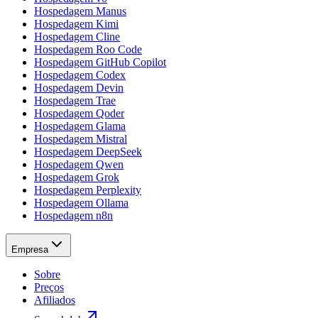
Hospedagem Manus
Hospedagem Kimi
Hospedagem Cline
Hospedagem Roo Code
Hospedagem GitHub Copilot
Hospedagem Codex
Hospedagem Devin
Hospedagem Trae
Hospedagem Qoder
Hospedagem Glama
Hospedagem Mistral
Hospedagem DeepSeek
Hospedagem Qwen
Hospedagem Grok
Hospedagem Perplexity
Hospedagem Ollama
Hospedagem n8n
Empresa
Sobre
Preços
Afiliados