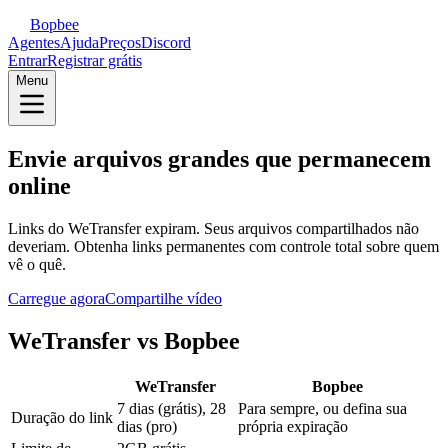
Bopbee
Agentes
Ajuda
Preços
Discord
Entrar
Registrar grátis
Menu
Envie arquivos grandes que permanecem
online
Links do WeTransfer expiram. Seus arquivos compartilhados não
deveriam. Obtenha links permanentes com controle total sobre quem
vê o quê.
Carregue agora
Compartilhe vídeo
WeTransfer vs Bopbee
WeTransfer
Bopbee
7 dias (grátis), 28
Para sempre, ou defina sua
Duração do link
dias (pro)
própria expiração