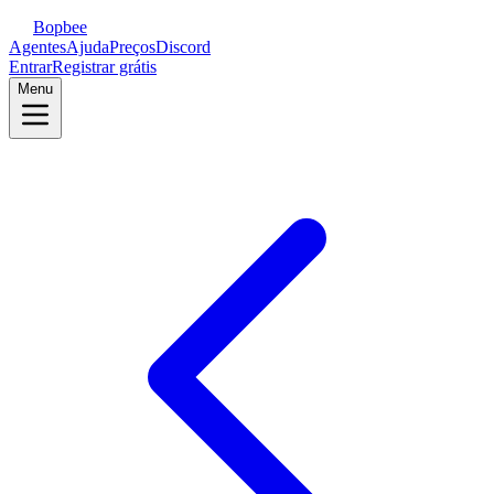
Bopbee
Agentes
Ajuda
Preços
Discord
Entrar
Registrar grátis
Menu