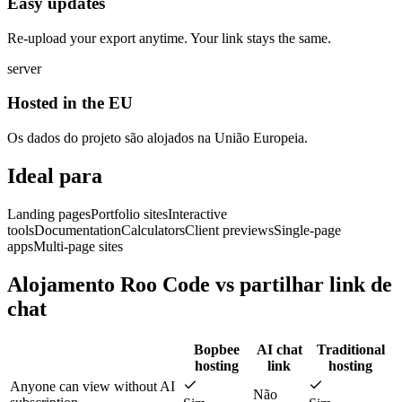
Easy updates
Re-upload your export anytime. Your link stays the same.
server
Hosted in the EU
Os dados do projeto são alojados na União Europeia.
Ideal para
Landing pages
Portfolio sites
Interactive
tools
Documentation
Calculators
Client previews
Single-page
apps
Multi-page sites
Alojamento Roo Code vs partilhar link de
chat
Bopbee
AI chat
Traditional
hosting
link
hosting
Anyone can view without AI
Não