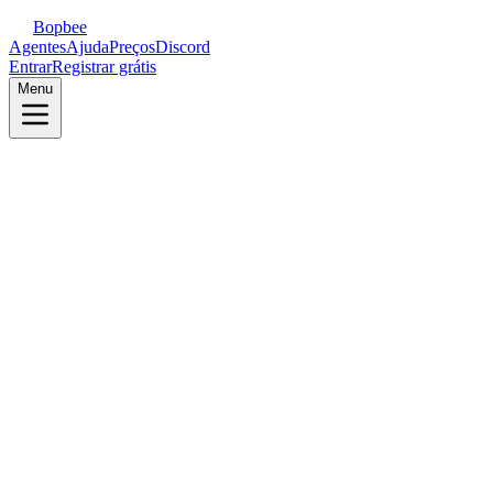
Bopbee
Agentes
Ajuda
Preços
Discord
Entrar
Registrar grátis
Menu