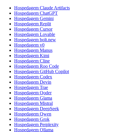
Hospedagem Claude Artifacts
Hospedagem ChatGPT
Hospedagem Gemini
Hospedagem Replit
Hospedagem Cursor
Hospedagem Lovable
Hospedagem bolt.new
Hospedagem v0
Hospedagem Manus
Hospedagem Kimi
Hospedagem Cline
Hospedagem Roo Code
Hospedagem GitHub Copilot
Hospedagem Codex
Hospedagem Devin
Hospedagem Trae
Hospedagem Qoder
Hospedagem Glama
Hospedagem Mistral
Hospedagem DeepSeek
Hospedagem Qwen
Hospedagem Grok
Hospedagem Perplexity
Hospedagem Ollama