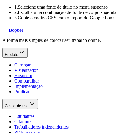
1.
Selecione uma fonte de título no menu suspenso
2.
Escolha uma combinação de fonte de corpo sugerida
3.
Copie o código CSS com o import do Google Fonts
Bopbee
A forma mais simples de colocar seu trabalho online.
Produto
Carregar
Visualizador
Hospedar
Compartilhar
Implementação
Publicar
Casos de uso
Estudantes
Criadores
Trabalhadores independentes
PDF para site