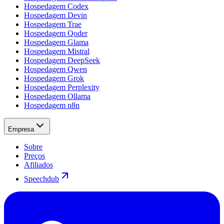
Hospedagem Codex
Hospedagem Devin
Hospedagem Trae
Hospedagem Qoder
Hospedagem Glama
Hospedagem Mistral
Hospedagem DeepSeek
Hospedagem Qwen
Hospedagem Grok
Hospedagem Perplexity
Hospedagem Ollama
Hospedagem n8n
Empresa
Sobre
Preços
Afiliados
Speechdub